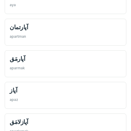
aya
آپارتمان
apartman
آپارمَق
aparmak
آپاز
apaz
آپازلامَق