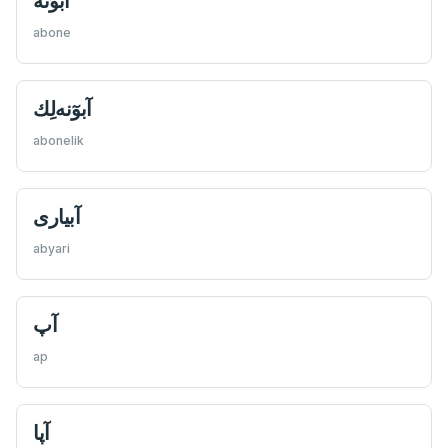
abone
آبوٓنه‌لِك
abonelik
آبیارى
abyari
آپ
ap
آپا