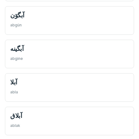
آبگوٓن
abgün
abgine
آبلا
abla
آبلاق
ablak