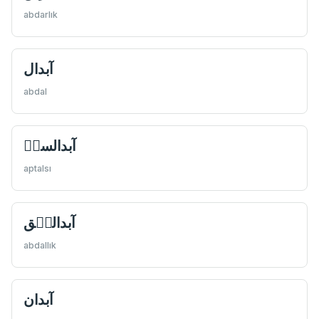
abdarlık
آبدال
abdal
آبدالسىٖ
aptalsı
آبداللٖق
abdallık
آبدان