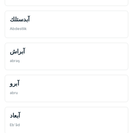
آبدستلك
Abdestlik
آبراش
abraş
آبرو
abru
آبعاد
Eb'âd