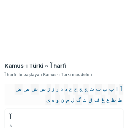
Kamus-ı Türki ~ آ harfi
آ harfi ile başlayan Kamus-ı Türki maddeleri
آ
ا
ب
پ
ت
ث
ج
چ
ح
خ
د
ذ
ر
ز
ژ
س
ش
ص
ض
ط
ظ
ع
غ
ف
ق
ك
گ
ل
م
ن
و
ه
ى
آ
A