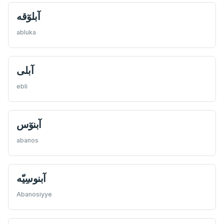
abluka
آبلى
ebli
آبنوٓس
abanos
Abanosiyye