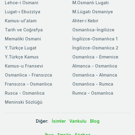
Lehce-i Osmani
M.Osmanlı Lugatı
Lugat-ı Ebuzziya
M.Lügatı Osmaniye
Kamus-ul'alam
Ahter-i Kebir
Tarih ve Coğrafya
Osmanlıca-İngilizce
Memaliki Osmani
İngilizce-Osmanlıca 1
Y.Türkçe Lugat
İngilizce-Osmanlıca 2
Y.Türkçe Kamus
Osmanlıca - Ermenice
Kamus-u Fransevi
Almanca - Osmanlıca
Osmanlica - Fransızca
Osmanlıca - Almanca
Fransızca - Osmanlıca
Osmanlıca - Rumca
Rusca - Osmanlıca
Rumca - Osmanlıca
Meninski Sözlüğü
Diğer:
İsimler
Vankulu
Blog
İhya
Emsile
Sözbaz