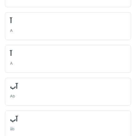
آ
A
آ
A
آب
Ab
آب
âb