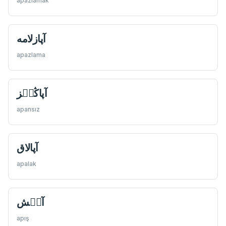
apazlamak
apazlama
آپاڭسٖز
apansız
آپالاق
apalak
آپٖش
apış