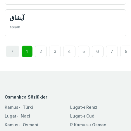
آپشاق
apşak
1
2
3
4
5
6
7
8
Osmanlıca Sözlükler
Kamus-ı Türki
Lugat-ı Remzi
Lugat-ı Naci
Lugat-ı Cudi
Kamus-ı Osmani
R.Kamus-ı Osmani