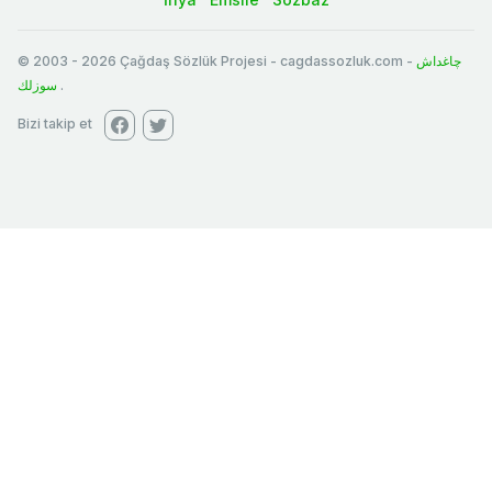
© 2003
-
2026
Çağdaş Sözlük Projesi - cagdassozluk.com -
چاغداش
سوزلك
.
Bizi takip et