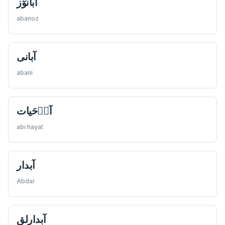
آبانوٓز
abanoz
آبانى
abani
آبٖ‌حَیات
abı hayat
آبدار
Abdar
آبدارلق