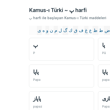
Kamus-ı Türki ~ پ harfi
پ harfi ile başlayan Kamus-ı Türki maddeleri
ض
ط
ظ
ع
غ
ف
ق
ك
گ
ل
م
ن
و
ه
ى
پا
پ
P
Pâ
پاپا
پاپا
Papa
papa
پازی
پاپاز
papaz
Papa