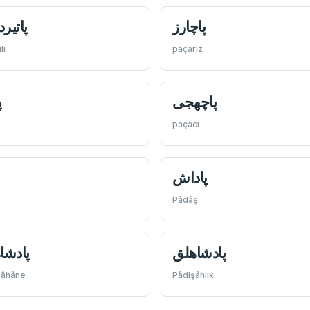
پاچارز
پاتير
lı
paçarız
پاچهجی
پ
paçacı
پاداش
Pâdâş
پادشاهلق
پادشاه
şâhâne
Pâdişâhlık