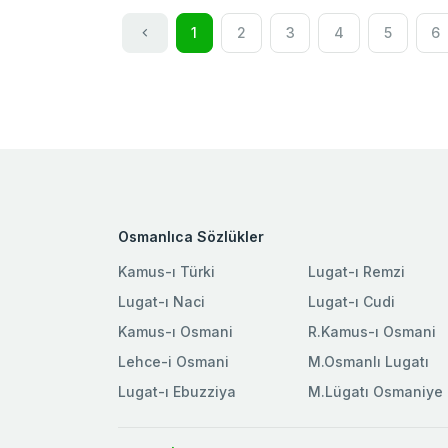
1
2
3
4
5
6
Osmanlıca Sözlükler
Kamus-ı Türki
Lugat-ı Remzi
Lugat-ı Naci
Lugat-ı Cudi
Kamus-ı Osmani
R.Kamus-ı Osmani
Lehce-i Osmani
M.Osmanlı Lugatı
Lugat-ı Ebuzziya
M.Lügatı Osmaniye