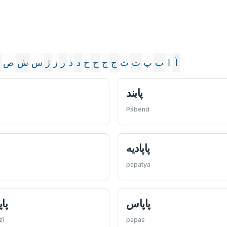
آ
ا
ب
پ
ت
ث
ج
چ
ح
خ
د
ذ
ر
ز
ژ
س
ش
ص
پابند
Pâbend
پاپاديه
papatya
پاپاس
پا
zî
papas