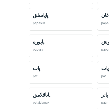
اغان
پاپاسلق
papaslık
papa
پوش
پاپوره
papura
papu
پات
پات
pat
pat
پاتر
پاتاقلامق
pataklamak
patır