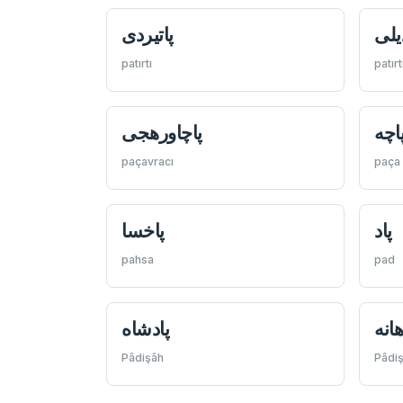
دیلی
پاتيردی
patırtı
patırtı
اچه
پاچاورهجی
paçavracı
paça
پاد
پاخسا
pahsa
pad
انه
پادشاه
Pâdişâh
Pâdi