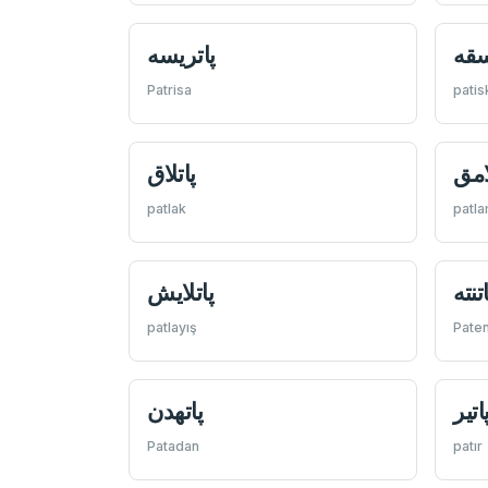
سقه
پاتريسه
Patrisa
patis
امق
پاتلاق
patlak
patl
اتنته
پاتلایش
patlayış
Pate
اتير
پاتهدن
Patadan
patır