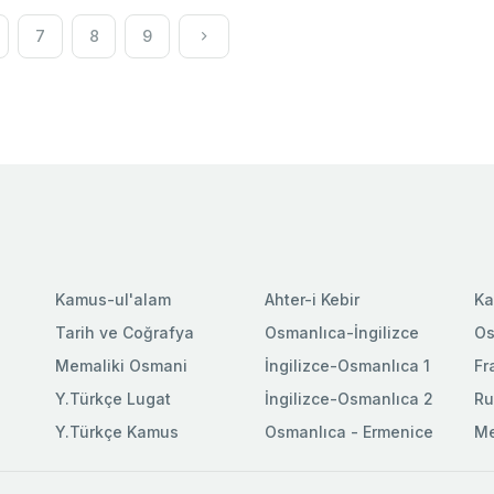
7
8
9
Kamus-ul'alam
Ahter-i Kebir
Ka
Tarih ve Coğrafya
Osmanlıca-İngilizce
Os
Memaliki Osmani
İngilizce-Osmanlıca 1
Fr
Y.Türkçe Lugat
İngilizce-Osmanlıca 2
Ru
Y.Türkçe Kamus
Osmanlıca - Ermenice
Me