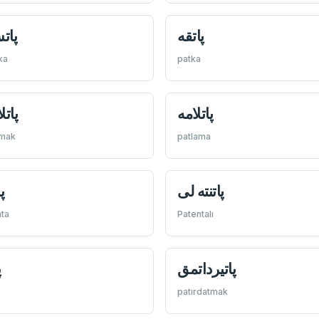
پاتقه
پات
ka
patka
پاتلامه
پاتل
amak
patlama
پاتنته لی
پ
nta
Patentalı
پاتيرداتمق
پ
patırdatmak