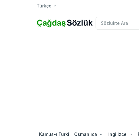
Türkçe
Kamus-ı Türki
Osmanlıca
İngilizce