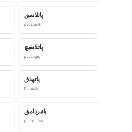
پاتلاتمق
patlatmak
پاتلانغیچ
patlangıç
پاتهدق
Patadak
پاتيردامق
patırdamak