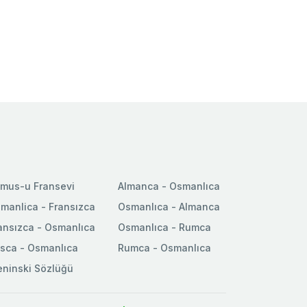
mus-u Fransevi
Almanca - Osmanlıca
manlica - Fransızca
Osmanlıca - Almanca
ansızca - Osmanlıca
Osmanlıca - Rumca
sca - Osmanlıca
Rumca - Osmanlıca
ninski Sözlüğü