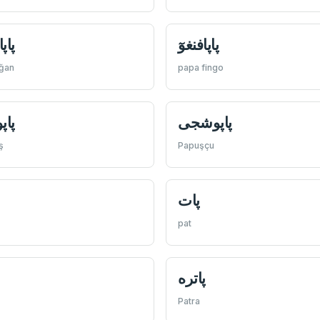
پاپافنغوٓ
پاپ
ğan
papa fingo
پاپوشجی
پا
ş
Papuşçu
پات
pat
پاتره
Patra