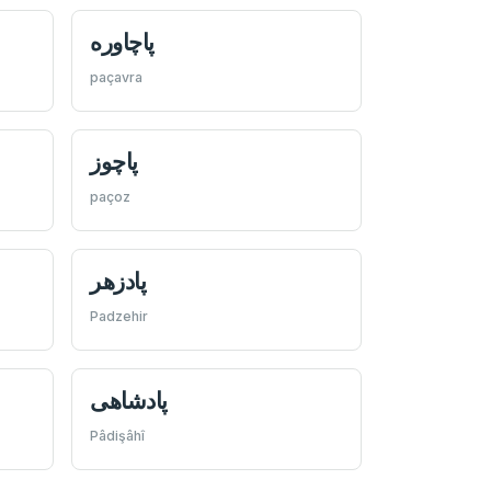
پاچاوره
paçavra
پاچوز
paçoz
پادزهر
Padzehir
پادشاهی
Pâdişâhî