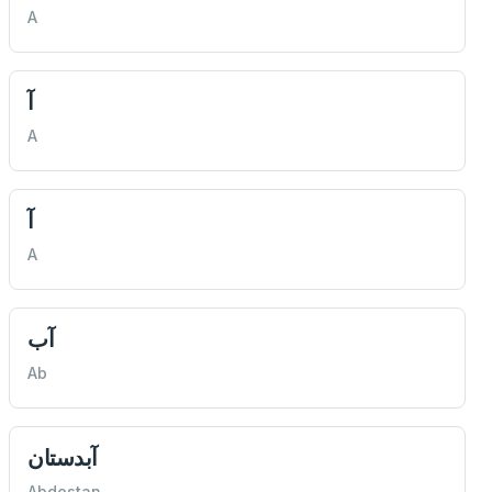
A
آ
A
آ
A
آب
Ab
آبدستان
Abdestan