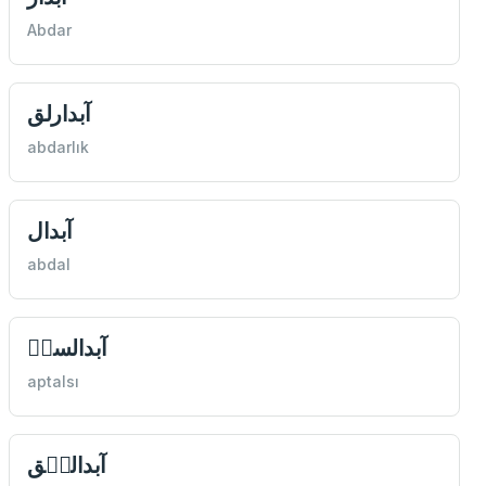
Abdar
آبدارلق
abdarlık
آبدال
abdal
آبدالسىٖ
aptalsı
آبداللٖق