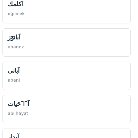
اكلمك
eğilmek
آبانوٓز
abanoz
آبانى
abani
آبٖ‌حَیات
abı hayat
آبدار