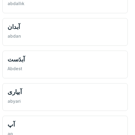
abdallık
آبدان
abdan
آبدَست
Abdest
آبیارى
abyari
آپ
ap