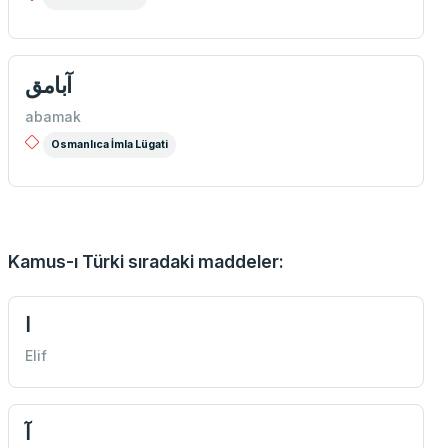
آبامق
abamak
Osmanlıca İmla Lügati
Kamus-ı Türki sıradaki maddeler:
ا
Elif
آ