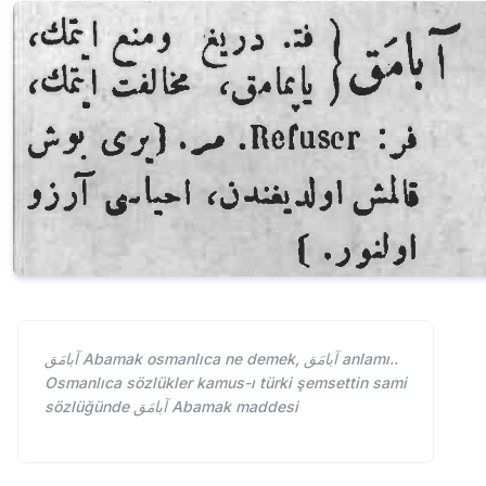
آبامَق Abamak osmanlıca ne demek, آبامَق anlamı..
Osmanlıca sözlükler kamus-ı türki şemsettin sami
sözlüğünde آبامَق Abamak maddesi