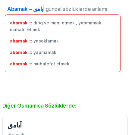
Abamak ~ آبامَق
güncel sözlüklerde anlamı:
abamak
::: dirig ve men' etmek , yapmamak ,
muhalif etmek
abamak
::: yasaklamak
abamak
::: yapmamak
abamak
::: muhalefet etmek
Diğer Osmanlıca Sözlüklerde:
آبامق
abamak