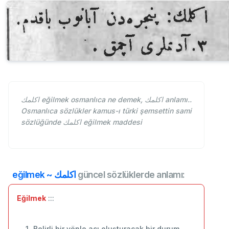
اكلمك eğilmek osmanlıca ne demek, اكلمك anlamı..
Osmanlıca sözlükler kamus-ı türki şemsettin sami
sözlüğünde اكلمك eğilmek maddesi
eğilmek ~ اكلمك
güncel sözlüklerde anlamı:
Eğilmek
:::
Belirli bir yönle açı oluşturacak bir durum