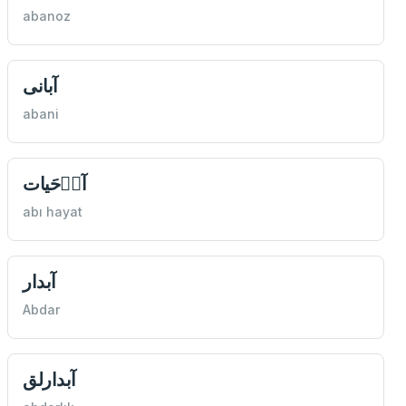
abanoz
آبانى
abani
آبٖ‌حَیات
abı hayat
آبدار
Abdar
آبدارلق