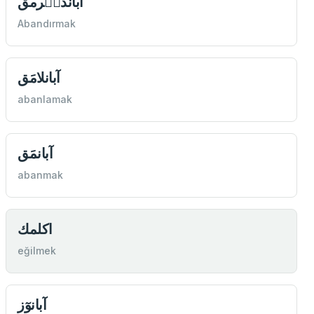
آباندىٖرمق
Abandırmak
آبانلامَق
abanlamak
آبانمَق
abanmak
اكلمك
eğilmek
آبانوٓز