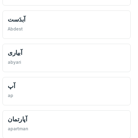
آبدَست
Abdest
آبیارى
abyari
آپ
ap
آپارتمان
apartman