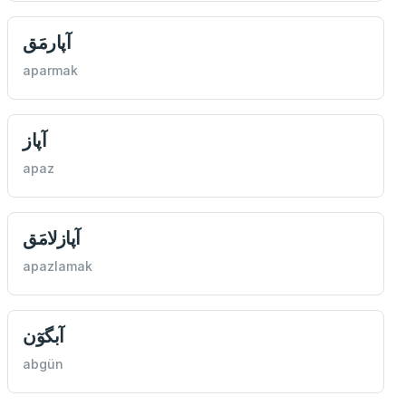
آپارمَق
aparmak
آپاز
apaz
آپازلامَق
apazlamak
آبگوٓن
abgün