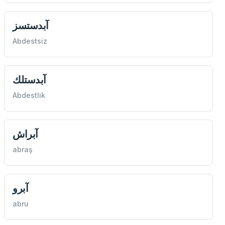
آبدستسز
Abdestsiz
آبدستلك
Abdestlik
آبراش
abraş
آبرو
abru