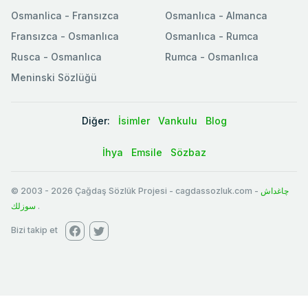
Osmanlica - Fransızca
Osmanlıca - Almanca
Fransızca - Osmanlıca
Osmanlıca - Rumca
Rusca - Osmanlıca
Rumca - Osmanlıca
Meninski Sözlüğü
Diğer:
İsimler
Vankulu
Blog
İhya
Emsile
Sözbaz
© 2003
-
2026
Çağdaş Sözlük Projesi - cagdassozluk.com -
چاغداش
سوزلك
.
Bizi takip et