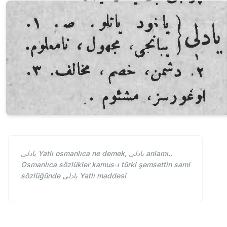
يادلی Yatlı osmanlıca ne demek, يادلی anlamı..
Osmanlıca sözlükler kamus-ı türki şemsettin sami
sözlüğünde يادلی Yatlı maddesi