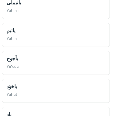
ياتيملی
Yatımlı
ياتيم
Yatım
يأجوج
Ye'cüc
ياخوٓد
Yahut
ياد