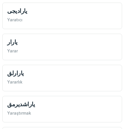
يارادیجی
Yaratıcı
يارار
Yarar
يارارلق
Yararlık
ياراشدیرمق
Yaraştırmak