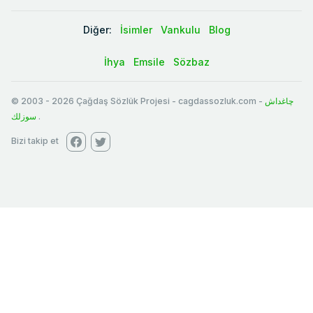
Diğer:
İsimler
Vankulu
Blog
İhya
Emsile
Sözbaz
© 2003
-
2026
Çağdaş Sözlük Projesi - cagdassozluk.com -
چاغداش
سوزلك
.
Bizi takip et