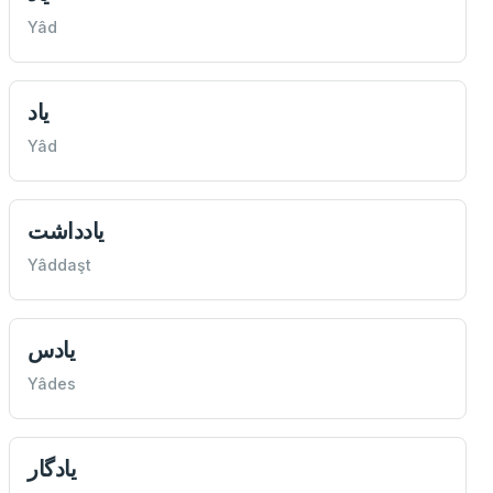
Yâd
ياد
Yâd
يادداشت
Yâddaşt
يادس
Yâdes
يادگار