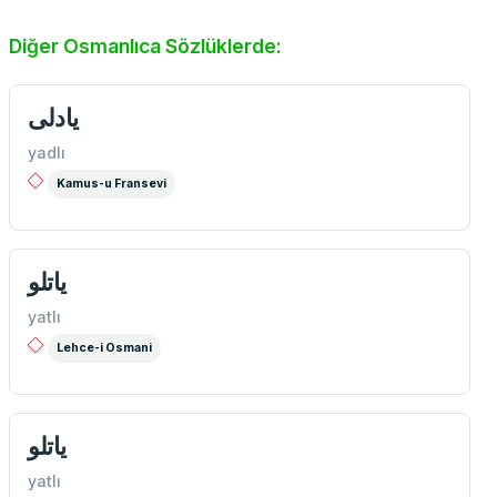
Diğer Osmanlıca Sözlüklerde:
يادلی
yadlı
Kamus-u Fransevi
یاتلو
yatlı
Lehce-i Osmani
ياتلو
yatlı