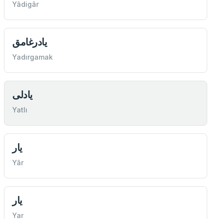
Yâdigâr
يادرغامق
Yadırgamak
يادلی
Yatlı
يار
Yâr
يار
Yar