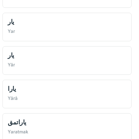
يار
Yar
يار
Yâr
يارا
Yârâ
ياراتمق
Yaratmak