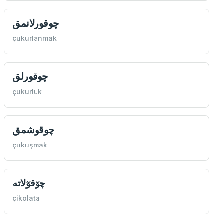
چوقورلانمق
çukurlanmak
چوقورلق
çukurluk
چوقوشمق
çukuşmak
چوٓقوٓلاته
çikolata