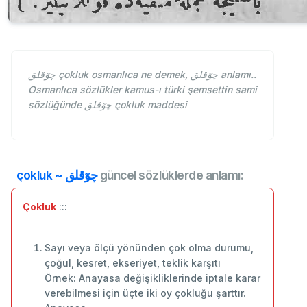
چوٓقلق çokluk osmanlıca ne demek, چوٓقلق anlamı..
Osmanlıca sözlükler kamus-ı türki şemsettin sami
sözlüğünde چوٓقلق çokluk maddesi
çokluk ~ چوٓقلق
güncel sözlüklerde anlamı:
Çokluk
:::
Sayı veya ölçü yönünden çok olma durumu,
çoğul, kesret, ekseriyet, teklik karşıtı
Örnek: Anayasa değişikliklerinde iptale karar
verebilmesi için üçte iki oy çokluğu şarttır.