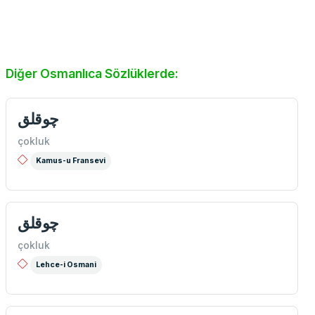
Diğer Osmanlıca Sözlüklerde:
چوقلق
çokluk
Kamus-u Fransevi
چوقلق
çokluk
Lehce-i Osmani