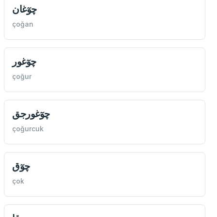
چوٓغان
çoğan
چوٓغور
çoğur
چوٓغورجق
çoğurcuk
چوٓق
çok