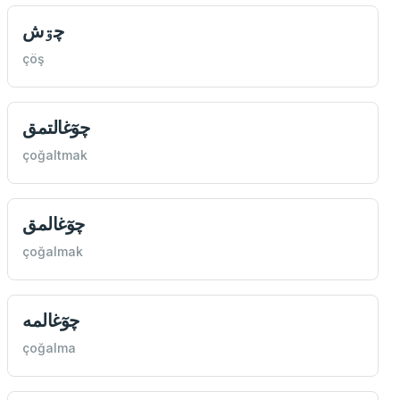
چۊش
çöş
چوٓغالتمق
çoğaltmak
چوٓغالمق
çoğalmak
چوٓغالمه
çoğalma