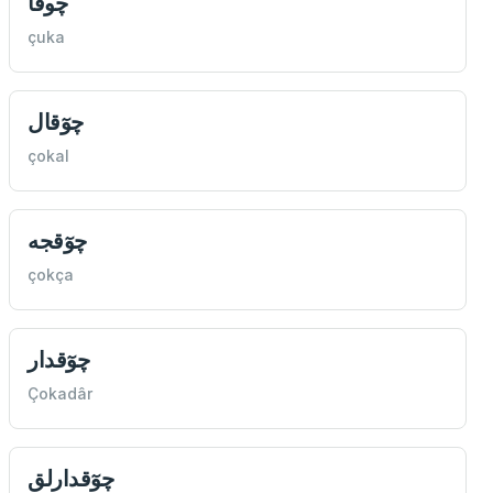
چوقا
çuka
چوٓقال
çokal
چوٓقجه
çokça
چوٓقدار
Çokadâr
چوٓقدارلق