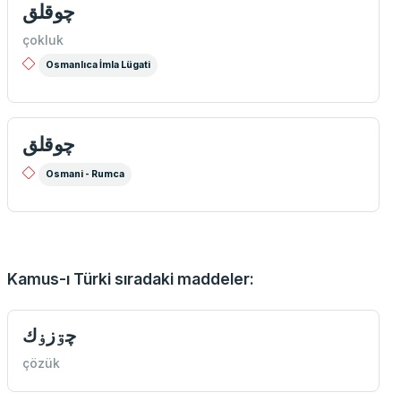
چوقلق
çokluk
Osmanlıca İmla Lügati
چوقلق
Osmani - Rumca
Kamus-ı Türki sıradaki maddeler:
چۊزۏك
çözük