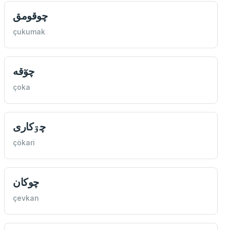
چوقومق
çukumak
چوٓقه
çoka
چۊكاری
çökari
چوكان
çevkan