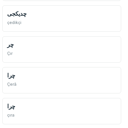
چديكجی
çedikçi
چر
Çır
چرا
Çerâ
چرا
çıra