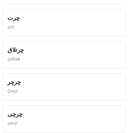
چرت
çırt
چرتلاق
çırtlak
چرچر
Çırçır
چرچی
çerçi