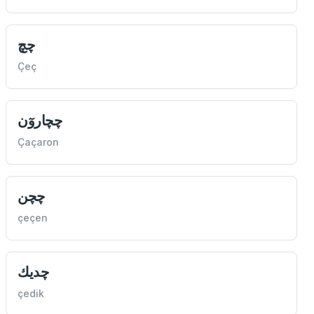
چچ
Çeç
چچاروٓن
Çaçaron
چچن
çeçen
چديك
çedik