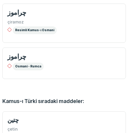
چراموز
çiramoz
Resimli Kamus-ı Osmani
چراموز
Osmani - Rumca
Kamus-ı Türki sıradaki maddeler:
چتين
çetin