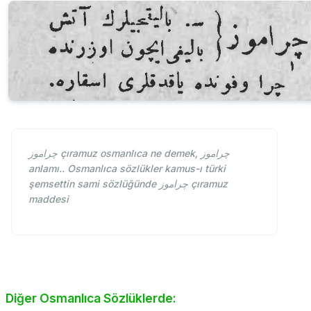
چراموز çıramuz osmanlıca ne demek, چراموز
anlamı.. Osmanlıca sözlükler kamus-ı türki
şemsettin sami sözlüğünde چراموز çıramuz
maddesi
Diğer Osmanlıca Sözlüklerde: