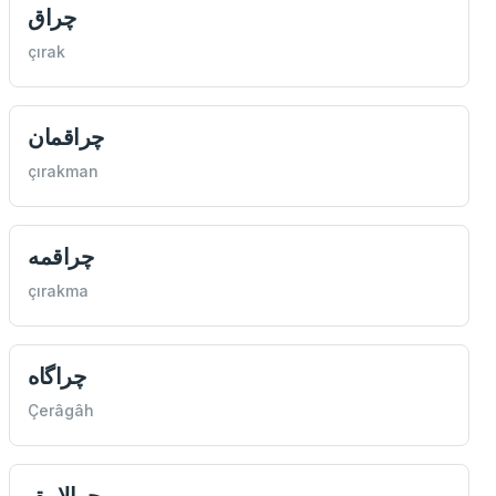
چراق
çırak
چراقمان
çırakman
چراقمه
çırakma
چراگاه
Çerâgâh
چرالامق