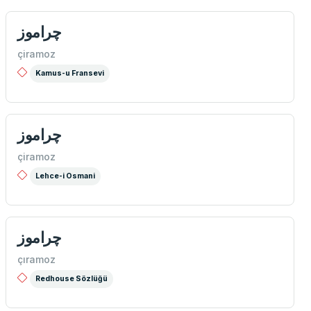
چراموز
çiramoz
Kamus-u Fransevi
چراموز
çiramoz
Lehce-i Osmani
چراموز
çıramoz
Redhouse Sözlüğü