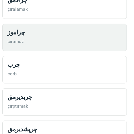
çıralamak
چراموز
çıramuz
چرب
çerb
چريديرمق
çırptırmak
چرپشديرمق