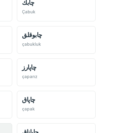
چابك
Çabuk
چابوقلق
çabukluk
چاپارز
çaparız
چاپاق
çapak
چاپاناق