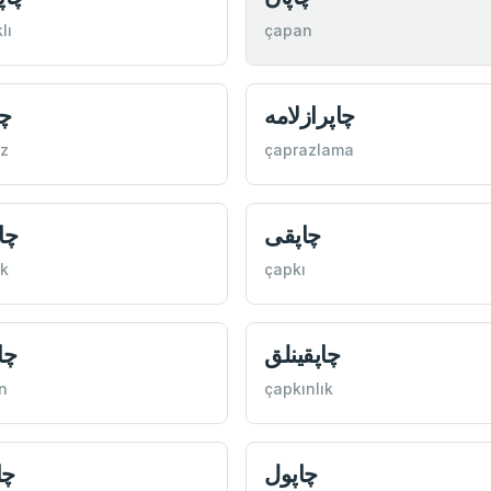
lı
çapan
چاپرازلامه
چا
z
çaprazlama
چاپقی
چا
k
çapkı
چاپقینلق
چا
n
çapkınlık
چاپول
چا