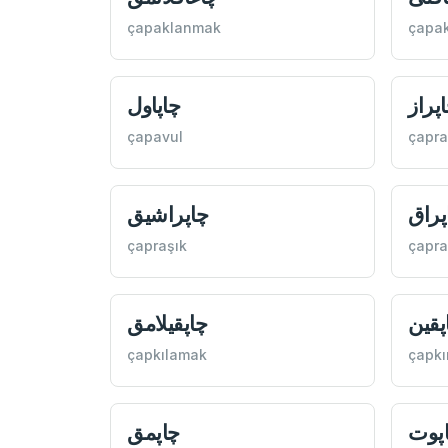
çapaklanmak
çapak
پراز
چاپاول
çapavul
çapra
پراق
چاپراشیق
çapraşık
çapra
پقین
چاپقيلامق
çapkılamak
çapkı
پوت
چاپمق