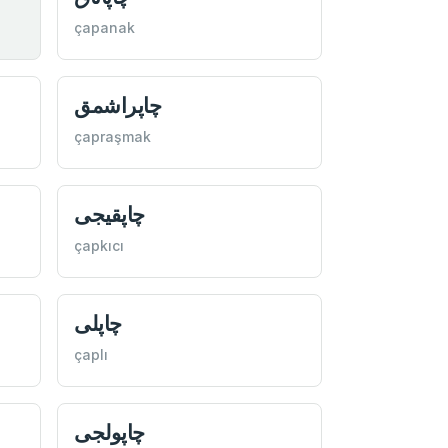
çapanak
چاپراشمق
çapraşmak
چاپقيجی
çapkıcı
چاپلی
çaplı
چاپولجی