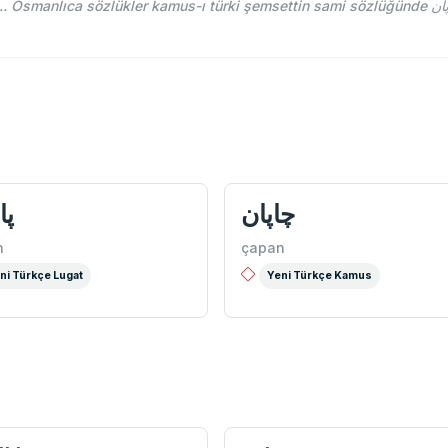
چاپان
پا
n
çapan
ni Türkçe Lugat
Yeni Türkçe Kamus