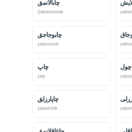
لایش
چابالانمق
Çabalanmak
çabal
وجاق
چابوجاجق
çabucacık
çabu
اچول
چاپ
çap
çapaç
زرلی
چاپارزلق
çaparızlık
çaparı
اقلی
چاغاقلانمق