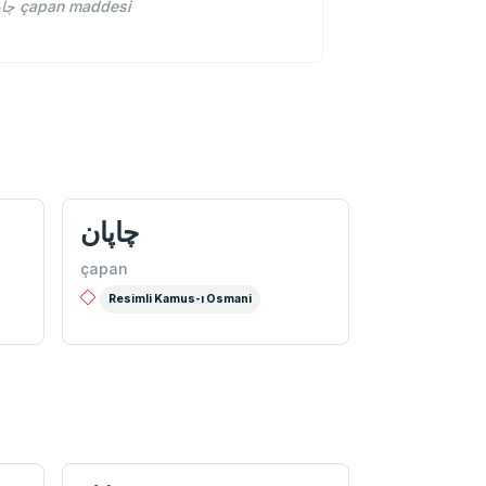
چاپان çapan osmanlıca ne demek, چاپان anlamı.. Osmanlıca sözlükler kamus-ı türki şemsettin sami sözlüğünde چاپان çapan maddesi
چاپان
çapan
Resimli Kamus-ı Osmani