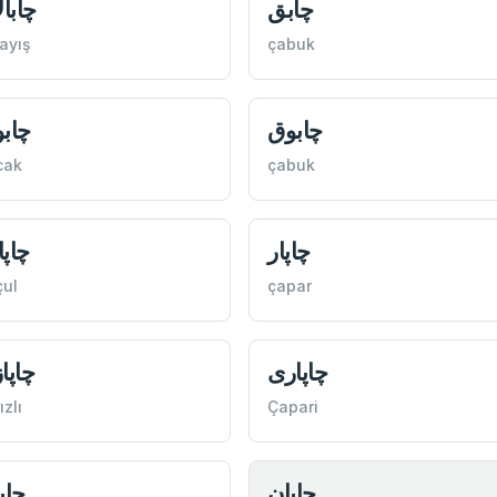
چابق
چابا
ayış
çabuk
چابوق
چاب
cak
çabuk
چاپار
چاپ
ul
çapar
چاپاری
چاپا
zlı
Çapari
چاپان
چاپ