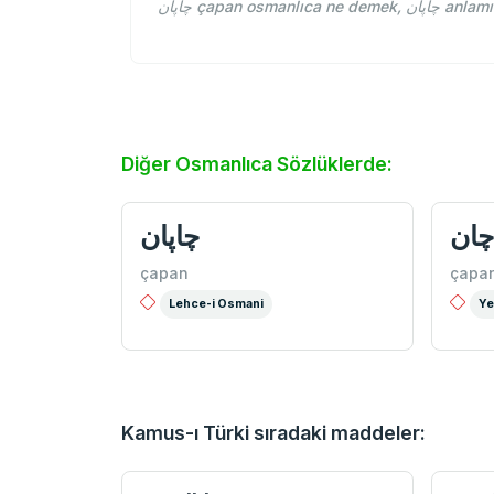
Diğer Osmanlıca Sözlüklerde:
چان
چاپان
çapan
çapa
Lehce-i Osmani
Ye
Kamus-ı Türki sıradaki maddeler: