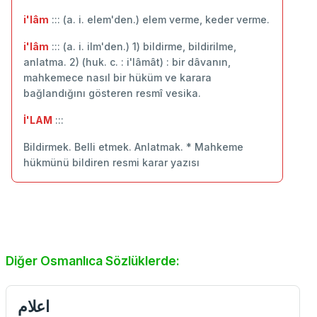
i'lâm
::: (a. i. elem'den.) elem verme, keder verme.
i'lâm
::: (a. i. ilm'den.) 1) bildirme, bildirilme,
anlatma. 2) (huk. c. : i'lâmât) : bir dâvanın,
mahkemece nasıl bir hüküm ve karara
bağlandığını gösteren resmî vesika.
İ'LAM
:::
Bildirmek. Belli etmek. Anlatmak. * Mahkeme
hükmünü bildiren resmi karar yazısı
Diğer Osmanlıca Sözlüklerde:
اعلام