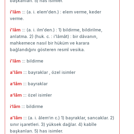
başkanları. 5) has isimler.
i'lâm
::: (a. i. elem'den.) : elem verme, keder
verme.
i'lâm
::: (a. i. ilm'den.) : 1) bildirme, bildirilme,
anlatma. 2) (huk. c. : i'lâmât) : bir dâvanın,
mahkemece nasıl bir hüküm ve karara
bağlandığını gösteren resmî vesika.
i'lâm
::: bildirme
a'lâm
::: bayraklar , özel isimler
a’lâm
::: ‬bayraklar
a’lâm
::: özel isimler
i’lâm
::: ‬bildirme
a'lâm
::: (a. i. âlem’in c.) 1) bayraklar, sancaklar. 2)
sınır işaretleri. 3) yüksek dağlar. 4) kabîle
başkanları. 5) has isimler.