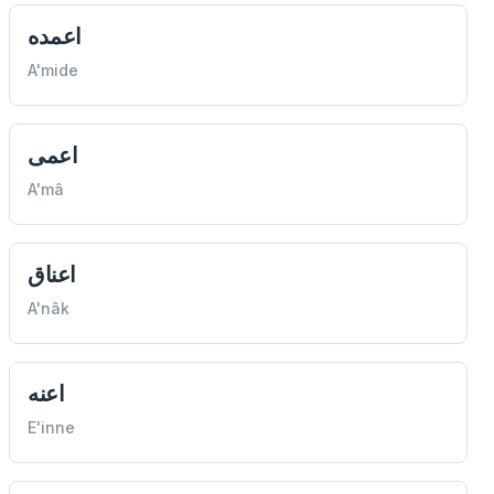
اعمده
A'mide
اعمی
A'mâ
اعناق
A'nâk
اعنه
E'inne