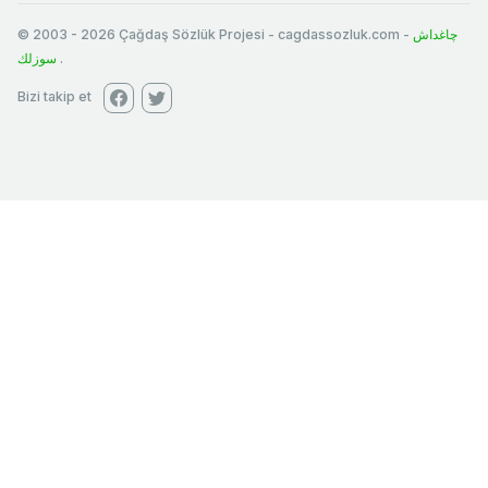
© 2003
-
2026
Çağdaş Sözlük Projesi - cagdassozluk.com -
چاغداش
سوزلك
.
Bizi takip et