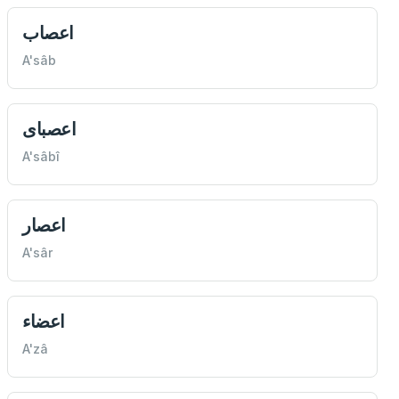
اعصاب
A'sâb
اعصبای
A'sâbî
اعصار
A'sâr
اعضاء
A'zâ