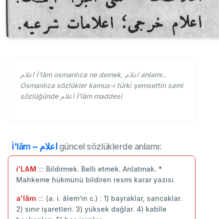
اعلام İ'lâm osmanlıca ne demek, اعلام anlamı..
Osmanlıca sözlükler kamus-ı türki şemsettin sami
sözlüğünde اعلام İ'lâm maddesi
İ'lâm ~ اعلام
güncel sözlüklerde anlamı:
i'LAM
::: Bildirmek. Belli etmek. Anlatmak. *
Mahkeme hükmünü bildiren resmi karar yazısı.
a'lâm
::: (a. i. âlem’in c.) : 1) bayraklar, sancaklar.
2) sınır işaretleri. 3) yüksek dağlar. 4) kabîle