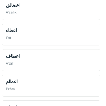
اعضالق
A'zâlık
اعطاء
İ'tâ
اعطاف
A'tâf
اعظام
İ'zâm