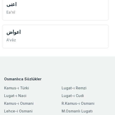
اعنی
Ea'nî
اعواض
A'vâz
Osmanlıca Sözlükler
Kamus-ı Türki
Lugat-ı Remzi
Lugat-ı Naci
Lugat-ı Cudi
Kamus-ı Osmani
R.Kamus-ı Osmani
Lehce-i Osmani
M.Osmanlı Lugatı