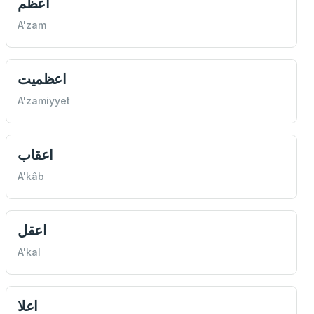
اعظم
A'zam
اعظميت
A'zamiyyet
اعقاب
A'kâb
اعقل
A'kal
اعلا