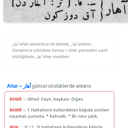
آهار Ahar osmanlıca ne demek, آهار anlamı..
Osmanlıca sözlükler kamus-ı türki şemsettin sami
sözlüğünde آهار Ahar maddesi
Ahar ~ آهار
güncel sözlüklerde anlamı:
AHAR
::: (Aher) Gayrı, başkası. Diğeri.
AHAR
::: f. Hattatların kullandıkları kâğıda sürülen
nişastalı yumurta. * Kahvaltı. * Bir nevi çelik.
âhâr
::: (f. i.) : 1) hattatların kullandıkları kâğıda