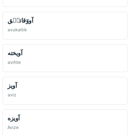
آووٓقاتلٖق
avukatlık
آويخته
avihte
آويز
aviz
آويزه
Avize