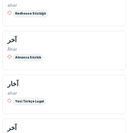
ahar
Redhouse Sözlüğü
آخر
Âhar
Almanca Sözlük
آخار
ahar
Yeni Türkçe Lugat
آخر