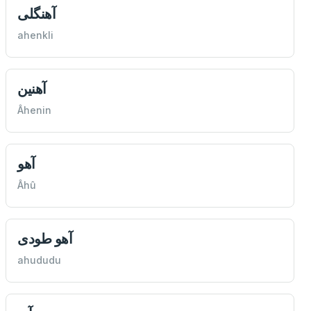
آهنگلی
ahenkli
آهنين
Âhenin
آهو
Âhû
آهو طودی
ahududu