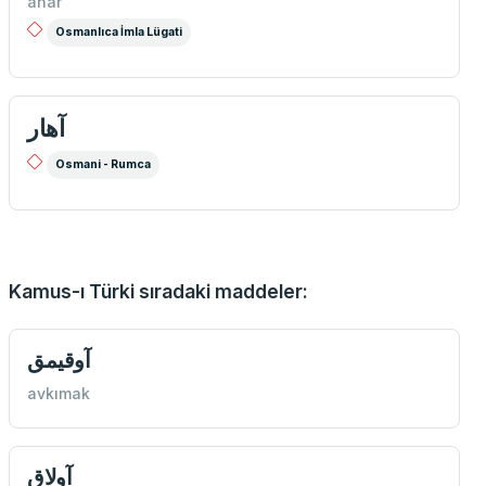
âhar
Osmanlıca İmla Lügati
آهار
Osmani - Rumca
Kamus-ı Türki sıradaki maddeler:
آوقيمق
avkımak
آولاق