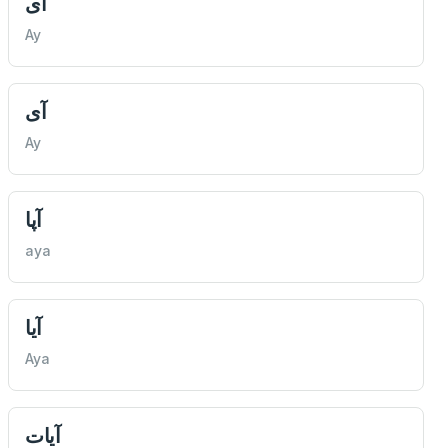
آی
Ay
آی
Ay
آپا
aya
آيا
Aya
آيات