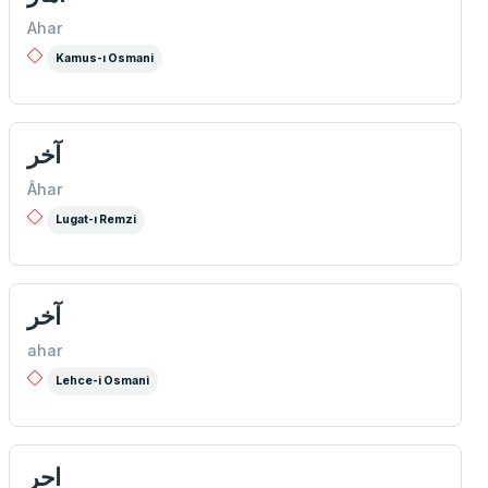
Ahar
Kamus-ı Osmani
آخر
Âhar
Lugat-ı Remzi
آخر
ahar
Lehce-i Osmani
احر