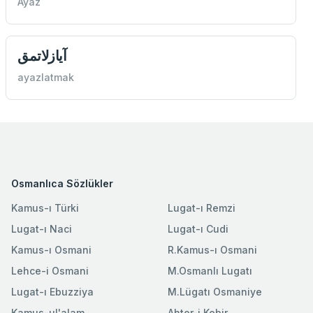
Ayaz
آيازلاتمق
ayazlatmak
Osmanlıca Sözlükler
Kamus-ı Türki
Lugat-ı Remzi
Lugat-ı Naci
Lugat-ı Cudi
Kamus-ı Osmani
R.Kamus-ı Osmani
Lehce-i Osmani
M.Osmanlı Lugatı
Lugat-ı Ebuzziya
M.Lügatı Osmaniye
Kamus-ul'alam
Ahter-i Kebir