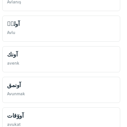
Avlanış
آولیٖ
Avlu
آونك
avenk
آونمق
Avunmak
آووٓقات
avukat