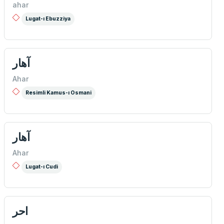
ahar
Lugat-ı Ebuzziya
آهار
Ahar
Resimli Kamus-ı Osmani
آهار
Ahar
Lugat-ı Cudi
احر